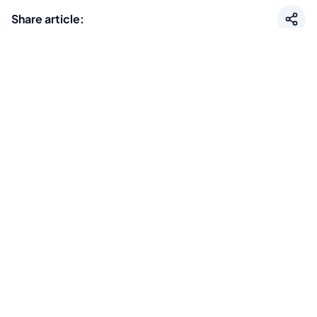
Share article:
Start today. Grow
tomorrow.
Let's find out together how DokuMe
can strengthen your organization.